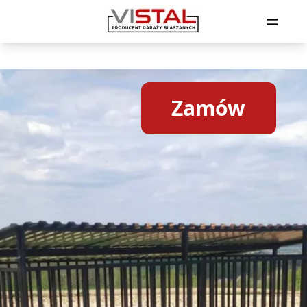
=
Zamów