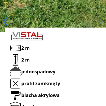
2
m
2
m
jednospadowy
profil zamknięty
blacha akrylowa